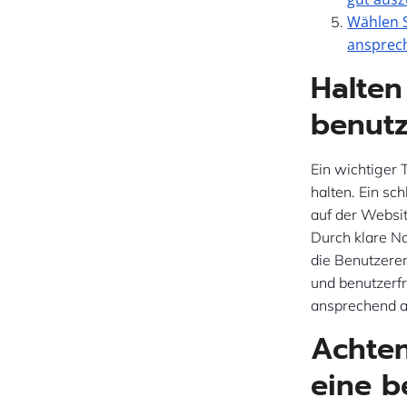
Wählen S
ansprec
Halten
benutz
Ein wichtiger 
halten. Ein sc
auf der Websit
Durch klare Na
die Benutzere
und benutzerfr
ansprechend als
Achten
eine b