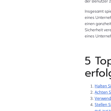
der Benutzer 
Insgesamt spie
eines Unterne
einen ganzheit
Sicherheit ver
eines Untern
5 Top
erfo
Halten S
Achten S
Verwende
Stellen 
gut aus