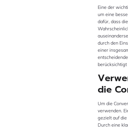
Eine der wicht
um eine besser
dafür, dass di
Wahrscheinlich
auseinanderse
durch den Eins
einer insgesam
entscheidender
berücksichtig
Verwen
die Co
Um die Convers
verwenden. Ein
gezielt auf di
Durch eine kl