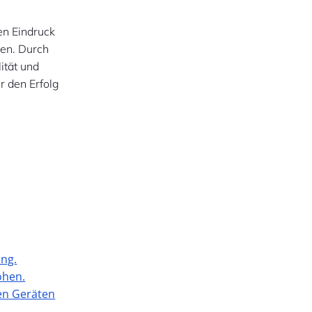
en Eindruck
en. Durch
ität und
r den Erfolg
ung.
öhen.
nen Geräten