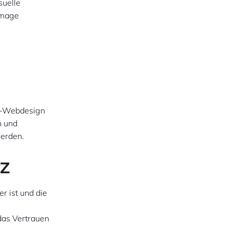
suelle
image
Top-Webdesign
n und
werden.
z
r ist und die
das Vertrauen