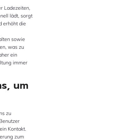
er Ladezeiten,
ell lädt, sorgt
d erhöht die
alten sowie
den, was zu
aher ein
altung immer
ns, um
ns zu
 Benutzer
ein Kontakt.
rderung zum