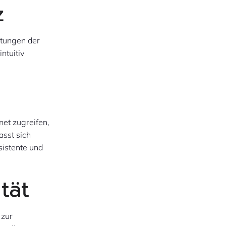
z
rtungen der
ntuitiv
net zugreifen,
asst sich
sistente und
tät
 zur