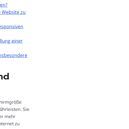
men?
 Website zu
responsiven
llung einer
 insbesondere
nd
schirmgröße
hrleisten. Sie
mer mehr
ternet zu