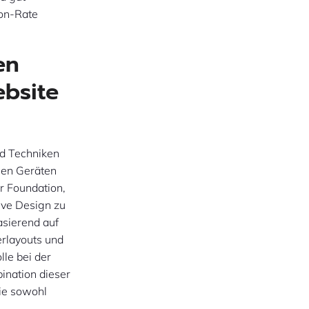
ion-Rate
en
bsite
nd Techniken
enen Geräten
r Foundation,
ive Design zu
asierend auf
erlayouts und
le bei der
ination dieser
die sowohl