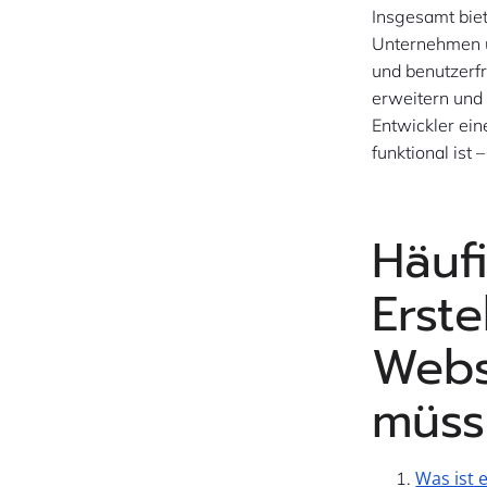
Insgesamt biet
Unternehmen u
und benutzerf
erweitern und
Entwickler ein
funktional ist
Häufi
Erst
Websi
müss
Was ist 