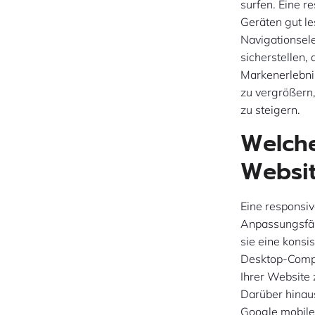
surfen. Eine re
Geräten gut le
Navigationsel
sicherstellen,
Markenerlebnis
zu vergrößern
zu steigern.
Welche
Websi
Eine responsiv
Anpassungsfäh
sie eine kons
Desktop-Comput
Ihrer Website
Darüber hinau
Google mobile