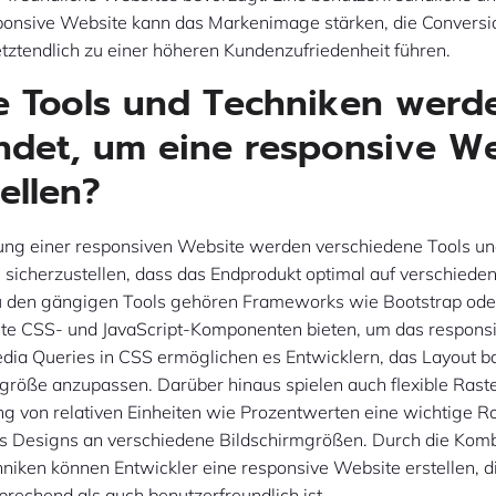
sponsive Website kann das Markenimage stärken, die Convers
etztendlich zu einer höheren Kundenzufriedenheit führen.
e Tools und Techniken werd
det, um eine responsive We
tellen?
llung einer responsiven Website werden verschiedene Tools u
 sicherzustellen, dass das Endprodukt optimal auf verschied
 Zu den gängigen Tools gehören Frameworks wie Bootstrap ode
igte CSS- und JavaScript-Komponenten bieten, um das respons
edia Queries in CSS ermöglichen es Entwicklern, das Layout b
größe anzupassen. Darüber hinaus spielen auch flexible Rast
 von relativen Einheiten wie Prozentwerten eine wichtige Rol
 Designs an verschiedene Bildschirmgrößen. Durch die Komb
niken können Entwickler eine responsive Website erstellen, 
prechend als auch benutzerfreundlich ist.