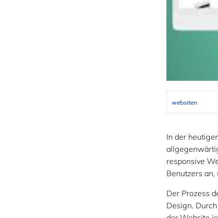
websiten
In der heutige
allgegenwärtig
responsive We
Benutzers an, 
Der Prozess d
Design. Durch
der Website je