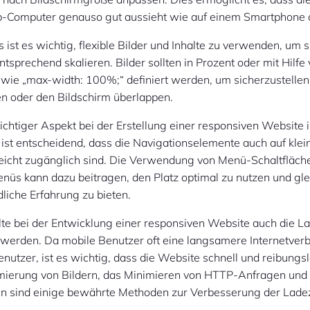
-Computer genauso gut aussieht wie auf einem Smartphone o
 ist es wichtig, flexible Bilder und Inhalte zu verwenden, um s
entsprechend skalieren. Bilder sollten in Prozent oder mit Hilf
wie „max-width: 100%;“ definiert werden, um sicherzustellen,
en oder den Bildschirm überlappen.
ichtiger Aspekt bei der Erstellung einer responsiven Website i
 ist entscheidend, dass die Navigationselemente auch auf klei
leicht zugänglich sind. Die Verwendung von Menü-Schaltfläch
nüs kann dazu beitragen, den Platz optimal zu nutzen und gle
liche Erfahrung zu bieten.
llte bei der Entwicklung einer responsiven Website auch die L
t werden. Da mobile Benutzer oft eine langsamere Internetve
nutzer, ist es wichtig, dass die Website schnell und reibungs
imierung von Bildern, das Minimieren von HTTP-Anfragen und
n sind einige bewährte Methoden zur Verbesserung der Ladez