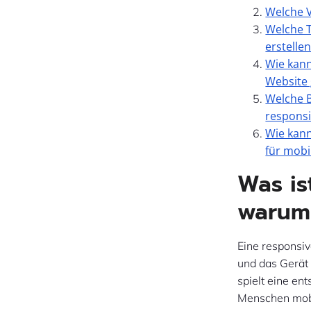
Welche V
Welche T
erstelle
Wie kann
Website 
Welche B
respons
Wie kann
für mobi
Was is
warum 
Eine responsiv
und das Gerät 
spielt eine en
Menschen mobi