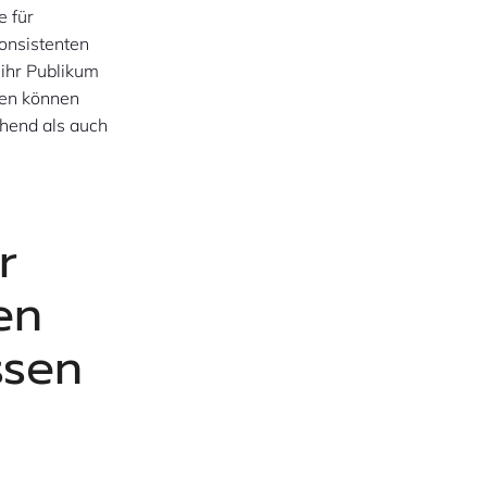
e für
onsistenten
ihr Publikum
ken können
chend als auch
r
en
ssen