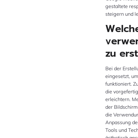
gestaltete re
steigern und l
Welch
verwen
zu ers
Bei der Erste
eingesetzt, um
funktioniert.
die vorgefert
erleichtern. M
der Bildschirm
die Verwendung
Anpassung des
Tools und Tech
ästhetisch ans