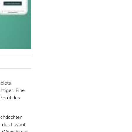
ablets
htiger. Eine
 Gerät des
urchdachten
r das Layout
e Website auf