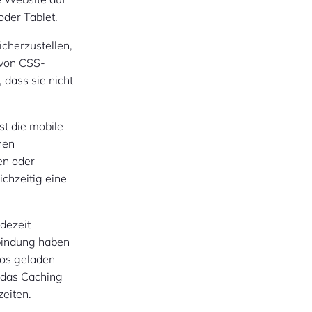
der Tablet.
icherzustellen,
e von CSS-
 dass sie nicht
st die mobile
nen
en oder
ichzeitig eine
adezeit
rbindung haben
los geladen
 das Caching
eiten.