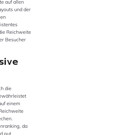
te auf allen
ayouts und der
men
sistentes
 die Reichweite
der Besucher
sive
ch die
ewährleistet
auf einem
 Reichweite
echen.
nranking, da
d gut