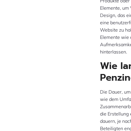
Produkte oder
Elemente, um 
Design, das e
eine benutzerf
Website zu hal
Elemente wie 
Aufmerksamkei
hinterlassen.
Wie la
Penzin
Die Dauer, um 
wie dem Umfan
Zusammenarbe
die Erstellun
dauern, je nach
Beteiligten e