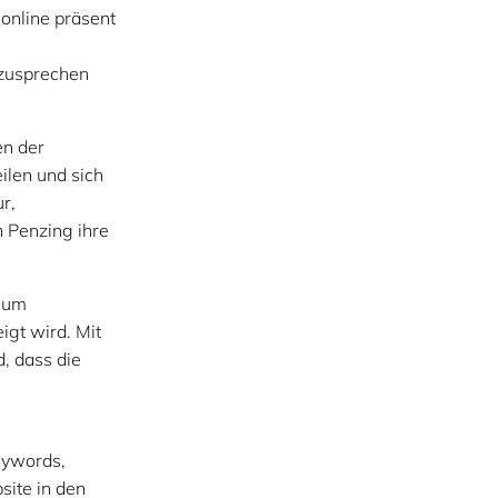
online präsent
nzusprechen
en der
ilen und sich
r,
 Penzing ihre
, um
igt wird. Mit
, dass die
eywords,
site in den