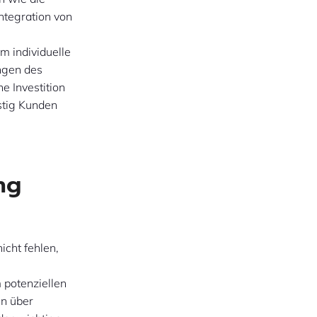
ntegration von
m individuelle
ngen des
e Investition
stig Kunden
ng
icht fehlen,
 potenziellen
en über