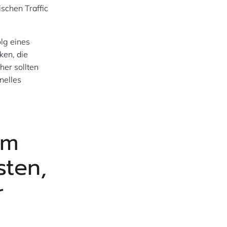
chen Traffic
lg eines
ken, die
her sollten
nelles
um
sten,
r