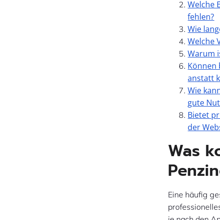
Welche E
fehlen?
Wie lang
Welche V
Warum is
Können b
anstatt 
Wie kann
gute Nut
Bietet p
der Webs
Was ko
Penzi
Eine häufig g
professionell
je nach den A