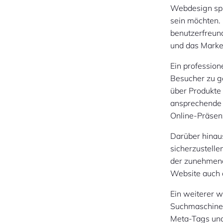
Webdesign spie
sein möchten. 
benutzerfreun
und das Marke
Ein profession
Besucher zu g
über Produkte 
ansprechende 
Online-Präsen
Darüber hinaus
sicherzustelle
der zunehmend
Website auch a
Ein weiterer w
Suchmaschinen
Meta-Tags und 