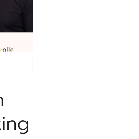
n
ing