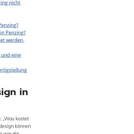
ing nicht
Penzing?
in Penzing?
tet werden,
t und eine
rtigstellung
ign in
: „Was kostet
bdesign können
n wie die