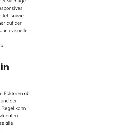
der wichtige
esponsives
stet, sowie
er auf der
 auch visuelle
zu
in
n Faktoren ab,
 und der
 Regel kann
 Monaten
ss alle
n