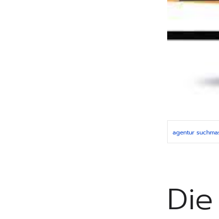
agentur suchma
Die