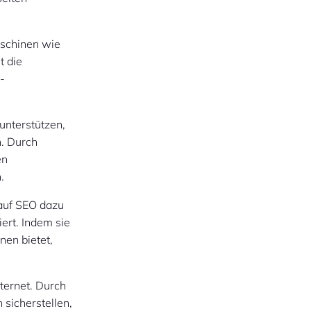
aschinen wie
t die
-
nterstützen,
n. Durch
en
.
 auf SEO dazu
ert. Indem sie
nen bietet,
ternet. Durch
sicherstellen,