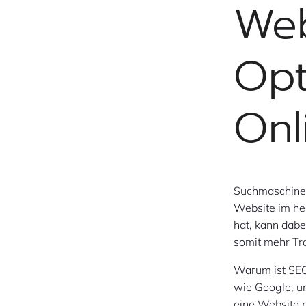
Web
Opt
Onl
Suchmaschineno
Website im heu
hat, kann dabe
somit mehr Tra
Warum ist SEO
wie Google, u
eine Website n