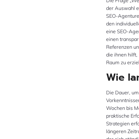
Die Frage „We
der Auswahl e
SEO-Agenturen 
den individuel
eine SEO-Agen
einen transpa
Referenzen un
die ihnen hilft
Raum zu erzie
Wie la
Die Dauer, um 
Vorkenntnisse
Wochen bis Mo
praktische Er
Strategien er
längeren Zeitr