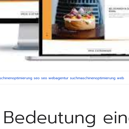
schinenoptimierung
seo
seo webagentur
suchmaschinenoptimierung
web
 Bedeutung ein