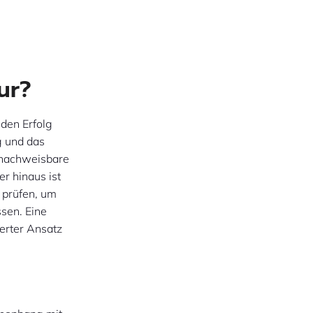
ur?
den Erfolg
g und das
 nachweisbare
r hinaus ist
 prüfen, um
ssen. Eine
erter Ansatz