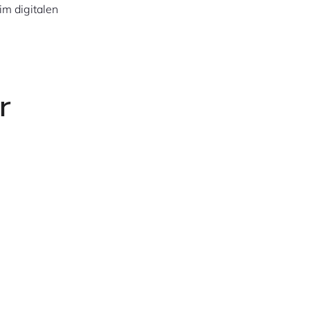
im digitalen
r
d