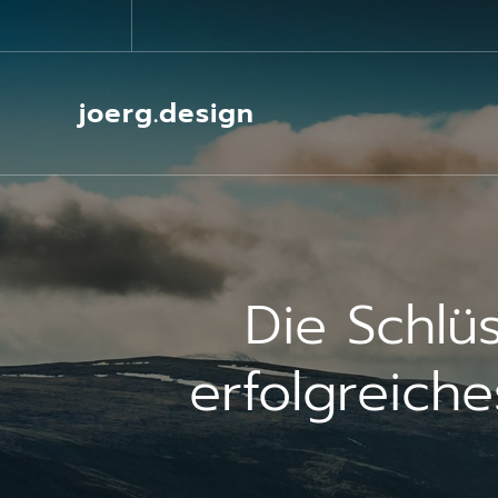
Springe
zum
Inhalt
joerg.design
Die Schlü
erfolgreich