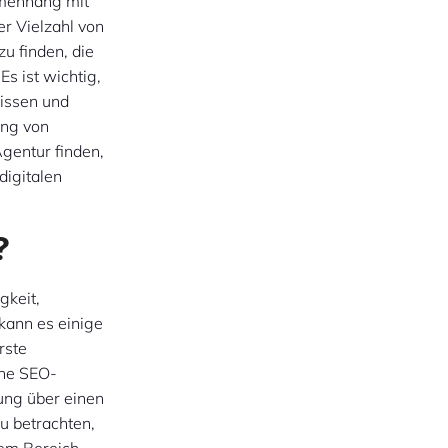
mmenhang mit
r Vielzahl von
u finden, die
s ist wichtig,
issen und
ung von
gentur finden,
digitalen
?
gkeit,
ann es einige
rste
che SEO-
ung über einen
zu betrachten,