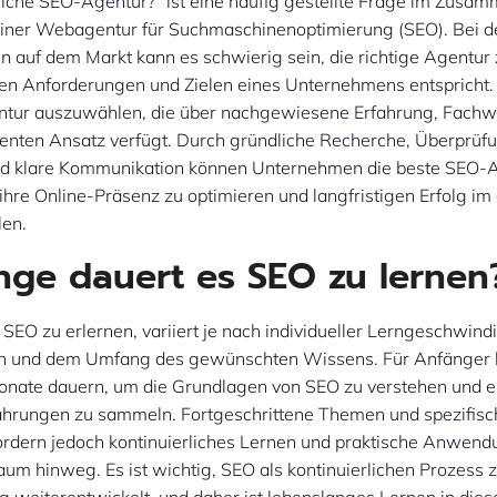
lche SEO-Agentur?“ ist eine häufig gestellte Frage im Zusa
iner Webagentur für Suchmaschinenoptimierung (SEO). Bei de
auf dem Markt kann es schwierig sein, die richtige Agentur z
len Anforderungen und Zielen eines Unternehmens entspricht. E
tur auszuwählen, die über nachgewiesene Erfahrung, Fachw
renten Ansatz verfügt. Durch gründliche Recherche, Überprüf
d klare Kommunikation können Unternehmen die beste SEO-A
, ihre Online-Präsenz zu optimieren und langfristigen Erfolg im 
len.
nge dauert es SEO zu lernen
SEO zu erlernen, variiert je nach individueller Lerngeschwindi
n und dem Umfang des gewünschten Wissens. Für Anfänger k
nate dauern, um die Grundlagen von SEO zu verstehen und e
fahrungen zu sammeln. Fortgeschrittene Themen und spezifis
fordern jedoch kontinuierliches Lernen und praktische Anwend
aum hinweg. Es ist wichtig, SEO als kontinuierlichen Prozess 