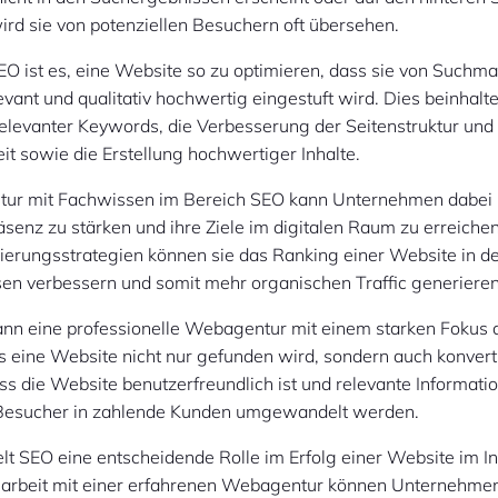
 wird sie von potenziellen Besuchern oft übersehen.
EO ist es, eine Website so zu optimieren, dass sie von Suchm
evant und qualitativ hochwertig eingestuft wird. Dies beinhalte
levanter Keywords, die Verbesserung der Seitenstruktur und 
t sowie die Erstellung hochwertiger Inhalte.
ur mit Fachwissen im Bereich SEO kann Unternehmen dabei u
äsenz zu stärken und ihre Ziele im digitalen Raum zu erreiche
ierungsstrategien können sie das Ranking einer Website in d
en verbessern und somit mehr organischen Traffic generieren
kann eine professionelle Webagentur mit einem starken Fokus
s eine Website nicht nur gefunden wird, sondern auch konverti
dass die Website benutzerfreundlich ist und relevante Informatio
Besucher in zahlende Kunden umgewandelt werden.
lt SEO eine entscheidende Rolle im Erfolg einer Website im In
rbeit mit einer erfahrenen Webagentur können Unternehmen 