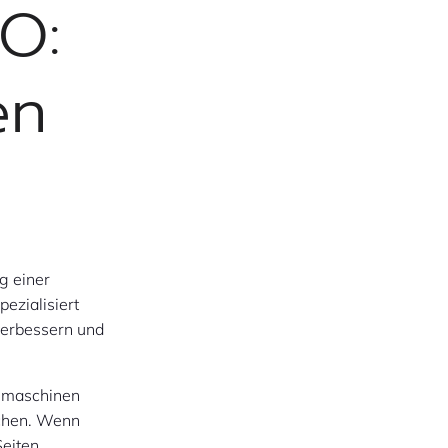
O:
en
g einer
pezialisiert
 verbessern und
chmaschinen
uchen. Wenn
Seiten