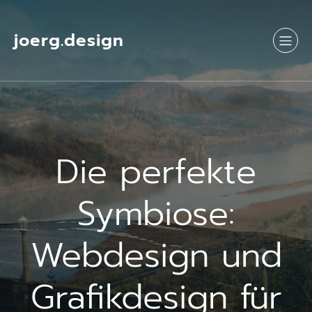
Springe
zum
Inhalt
joerg.design
Die perfekte
Symbiose:
Webdesign und
Grafikdesign für