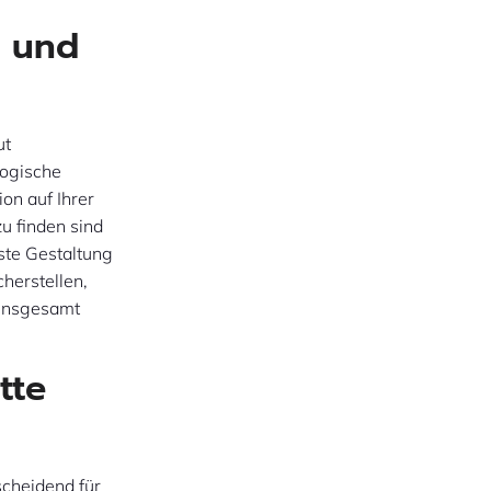
h und
ut
logische
on auf Ihrer
u finden sind
ste Gestaltung
herstellen,
 insgesamt
tte
scheidend für