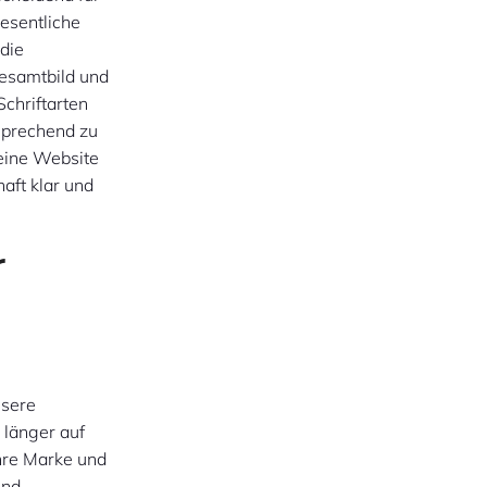
esentliche
die
Gesamtbild und
Schriftarten
nsprechend zu
 eine Website
aft klar und
r
ssere
 länger auf
Ihre Marke und
und