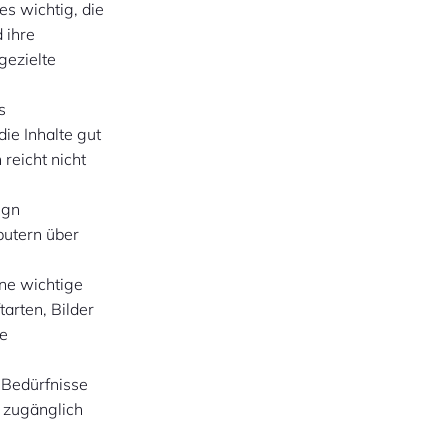
s wichtig, die
 ihre
gezielte
s
die Inhalte gut
 reicht nicht
ign
putern über
ine wichtige
arten, Bilder
te
 Bedürfnisse
r zugänglich