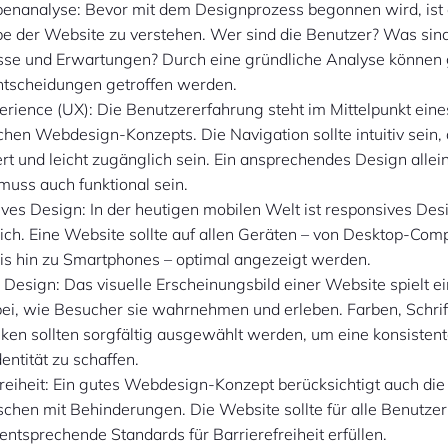
penanalyse: Bevor mit dem Designprozess begonnen wird, ist e
pe der Website zu verstehen. Wer sind die Benutzer? Was sind
sse und Erwartungen? Durch eine gründliche Analyse können 
tscheidungen getroffen werden.
erience (UX): Die Benutzererfahrung steht im Mittelpunkt eine
chen Webdesign-Konzepts. Die Navigation sollte intuitiv sein, 
ert und leicht zugänglich sein. Ein ansprechendes Design allein
muss auch funktional sein.
ves Design: In der heutigen mobilen Welt ist responsives Des
lich. Eine Website sollte auf allen Geräten – von Desktop-Com
bis hin zu Smartphones – optimal angezeigt werden.
 Design: Das visuelle Erscheinungsbild einer Website spielt e
bei, wie Besucher sie wahrnehmen und erleben. Farben, Schrift
iken sollten sorgfältig ausgewählt werden, um eine konsisten
entität zu schaffen.
freiheit: Ein gutes Webdesign-Konzept berücksichtigt auch die
chen mit Behinderungen. Die Website sollte für alle Benutze
entsprechende Standards für Barrierefreiheit erfüllen.