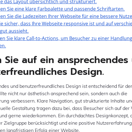
ie das Layout übersichtlich und strukturiert.
n Sie eine klare Farbpalette und passende Schriftarten.
en Sie die Ladezeiten Ihrer Webseite für eine bessere Nutz
Sie sicher, dass Ihre Webseite responsive ist und auf versch
gut aussieht.
ren Sie klare Call-to-Actions, um Besucher zu einer Handlun
en.
 Sie auf ein ansprechendes
erfreundliches Design.
des und benutzerfreundliches Design ist entscheidend für den
llte nicht nur ästhetisch ansprechend sein, sondern auch die
ung verbessern. Klare Navigation, gut strukturierte Inhalte un
suelle Gestaltung tragen dazu bei, dass Besucher sich auf der
 und gerne wiederkommen. Ein durchdachtes Designkonzept, d
r Zielgruppe berücksichtigt und eine positive Nutzererfahrung b
den langfristigen Erfolg einer Website.