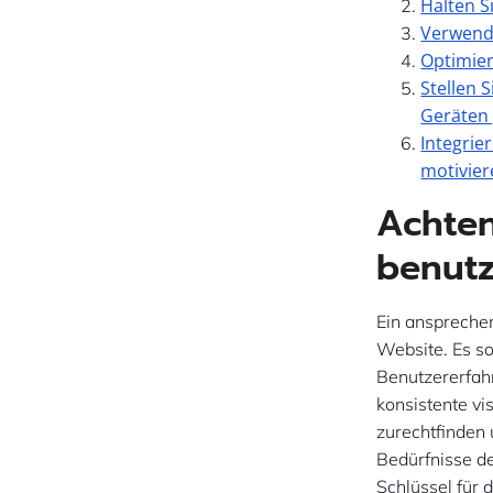
Halten S
Verwende
Optimier
Stellen 
Geräten 
Integrie
motivier
Achten
benutz
Ein ansprechen
Website. Es so
Benutzererfahr
konsistente vi
zurechtfinden
Bedürfnisse de
Schlüssel für 