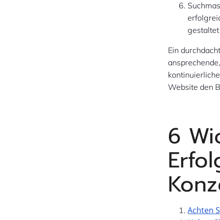
Suchmasc
erfolgre
gestalte
Ein durchdach
ansprechende, 
kontinuierlich
Website den Be
6 Wic
Erfo
Konz
Achten S