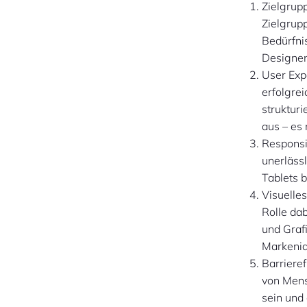
Zielgrup
Zielgrup
Bedürfni
Designen
User Exp
erfolgrei
strukturi
aus – es 
Responsi
unerläss
Tablets 
Visuelles
Rolle da
und Graf
Markenid
Barriere
von Mens
sein und 