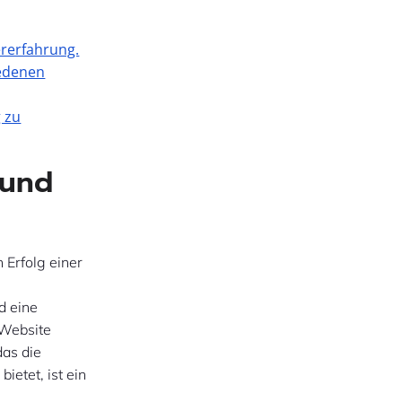
ererfahrung.
iedenen
g zu
 und
 Erfolg einer
d eine
 Website
as die
ietet, ist ein