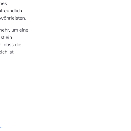
ines
freundlich
ewährleisten.
mehr, um eine
st ein
, dass die
ch ist.
.