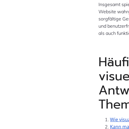
Insgesamt spie
Website wahrg
sorgfältige Ge
und benutzerf
als auch funkti
Häuf
visu
Antw
The
Wie visu
Kann man