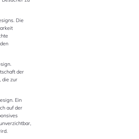
esigns. Die
arkeit
chte
 den
esign.
tschaft der
 die zur
esign. Ein
ich auf der
ponsives
unverzichtbar,
ird.