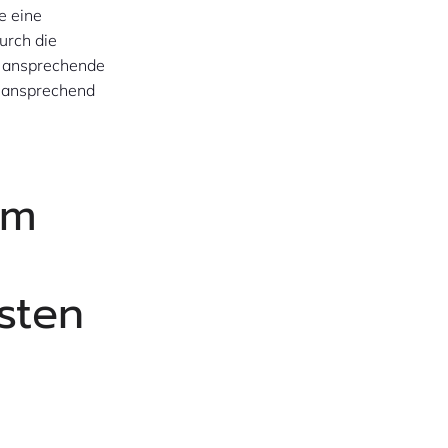
e eine
urch die
ne ansprechende
h ansprechend
um
sten