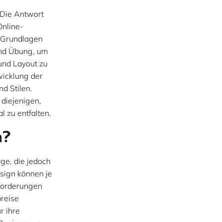
 Die Antwort
Online-
e Grundlagen
und Übung, um
 und Layout zu
wicklung der
d Stilen.
 diejenigen,
l zu entfalten.
n?
ge, die jedoch
sign können je
nforderungen
preise
r ihre