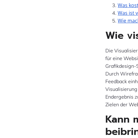
Was kos
Was ist 
Wie mac
Wie vi
Die Visualisi
für eine Websi
Grafikdesign-S
Durch Wirefra
Feedback einho
Visualisierung
Endergebnis zu
Zielen der Web
Kann m
beibri