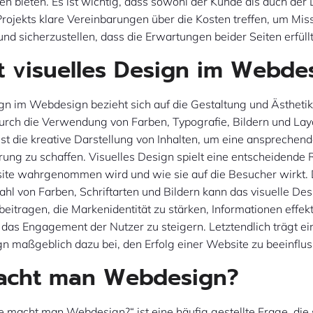
en bieten. Es ist wichtig, dass sowohl der Kunde als auch der
rojekts klare Vereinbarungen über die Kosten treffen, um Mis
nd sicherzustellen, dass die Erwartungen beider Seiten erfüll
t visuelles Design im Webde
gn im Webdesign bezieht sich auf die Gestaltung und Ästhetik
urch die Verwendung von Farben, Typografie, Bildern und Layo
st die kreative Darstellung von Inhalten, um eine ansprechen
ung zu schaffen. Visuelles Design spielt eine entscheidende R
ite wahrgenommen wird und wie sie auf die Besucher wirkt. 
hl von Farben, Schriftarten und Bildern kann das visuelle Des
eitragen, die Markenidentität zu stärken, Informationen effekt
 das Engagement der Nutzer zu steigern. Letztendlich trägt e
gn maßgeblich dazu bei, den Erfolg einer Website zu beeinflus
acht man Webdesign?
 macht man Webdesign?“ ist eine häufig gestellte Frage, die 