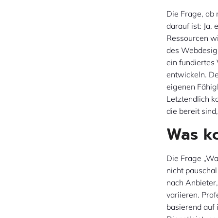
Die Frage, ob 
darauf ist: Ja,
Ressourcen wi
des Webdesign
ein fundiertes
entwickeln. De
eigenen Fähig
Letztendlich k
die bereit sind
Was ko
Die Frage „Was
nicht pauscha
nach Anbieter
variieren. Pro
basierend auf 