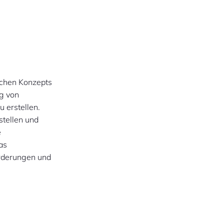
schen Konzepts
ng von
 erstellen.
stellen und
e
as
orderungen und