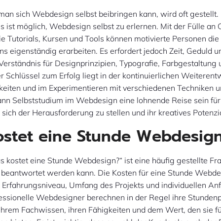
man sich Webdesign selbst beibringen kann, wird oft gestellt.
 es ist möglich, Webdesign selbst zu erlernen. Mit der Fülle an 
e Tutorials, Kursen und Tools können motivierte Personen di
s eigenständig erarbeiten. Es erfordert jedoch Zeit, Geduld 
 Verständnis für Designprinzipien, Typografie, Farbgestaltung
r Schlüssel zum Erfolg liegt in der kontinuierlichen Weiterent
keiten und im Experimentieren mit verschiedenen Techniken un
ann Selbststudium im Webdesign eine lohnende Reise sein für
, sich der Herausforderung zu stellen und ihr kreatives Potenzia
stet eine Stunde Webdesig
 kostet eine Stunde Webdesign?“ ist eine häufig gestellte Fra
l beantwortet werden kann. Die Kosten für eine Stunde Webde
, Erfahrungsniveau, Umfang des Projekts und individuellen A
fessionelle Webdesigner berechnen in der Regel ihre Stunden
ihrem Fachwissen, ihren Fähigkeiten und dem Wert, den sie fü