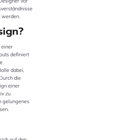
 Designer vor
sverständnisse
t werden.
sign?
 einer
uts definiert
de
olle dabei,
Durch die
ign einer
iv zu
in gelungenes
sen.
sich auf den