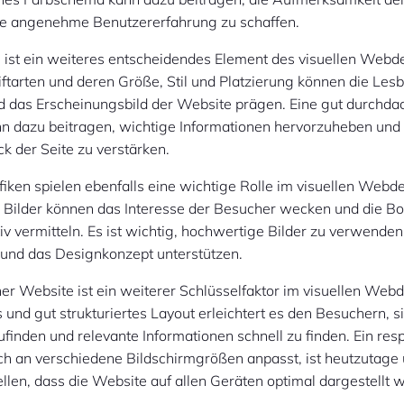
ne angenehme Benutzererfahrung zu schaffen.
 ist ein weiteres entscheidendes Element des visuellen Webd
ftarten und deren Größe, Stil und Platzierung können die Lesb
d das Erscheinungsbild der Website prägen. Eine gut durchda
nn dazu beitragen, wichtige Informationen hervorzuheben und
 der Seite zu verstärken.
fiken spielen ebenfalls eine wichtige Rolle im visuellen Webd
Bilder können das Interesse der Besucher wecken und die Bo
iv vermitteln. Es ist wichtig, hochwertige Bilder zu verwenden,
und das Designkonzept unterstützen.
er Website ist ein weiterer Schlüsselfaktor im visuellen Webd
s und gut strukturiertes Layout erleichtert es den Besuchern, s
ufinden und relevante Informationen schnell zu finden. Ein res
ch an verschiedene Bildschirmgrößen anpasst, ist heutzutage 
llen, dass die Website auf allen Geräten optimal dargestellt w