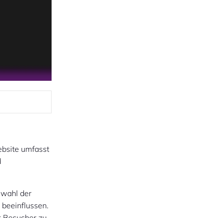
ebsite umfasst
d
swahl der
beeinflussen.
r Besucher zu