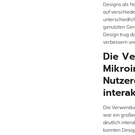
Designs als N
auf verschied
unterschiedli
genutzten Ger
Design trug da
verbessern und
Die V
Mikroi
Nutze
interak
Die Verwendun
war ein großer
deutlich inter
konnten Desig