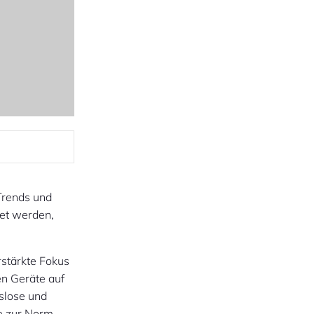
Trends und
tet werden,
stärkte Fokus
en Geräte auf
gslose und
e zur Norm