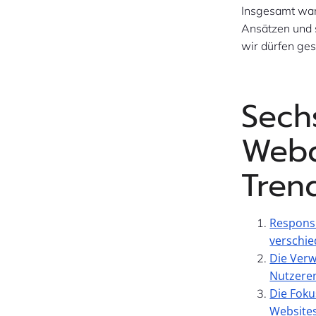
Insgesamt war
Ansätzen und 
wir dürfen ges
Sech
Webd
Tren
Responsi
verschie
Die Verw
Nutzere
Die Foku
Website