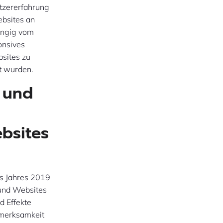
utzererfahrung
ebsites an
ängig vom
onsives
bsites zu
rt wurden.
 und
bsites
s Jahres 2019
 und Websites
d Effekte
fmerksamkeit