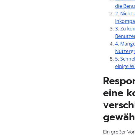
die Benu
2. Nicht
Inkompat
3. Zu ko
Benutzer
4. Mange
Nutzergr
5. Schne
einige W
Respon
eine k
versch
gewähr
Ein großer Vo