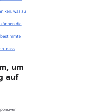
hniken, was zu
 können die
n bestimmte
en, dass
rm, um
g auf
sponsiven