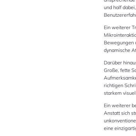
und half dabei
Benutzererfah
Ein weiterer 
Mikrointerakti
Bewegungen un
dynamische At
Darüber hinau
Große, fette S
Aufmerksamkei
richtigen Schr
starkem visuel
Ein weiterer 
Anstatt sich st
unkonventione
eine einzigart