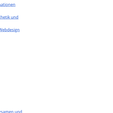
rmationen
thetik und
s Webdesign
ngsamen und