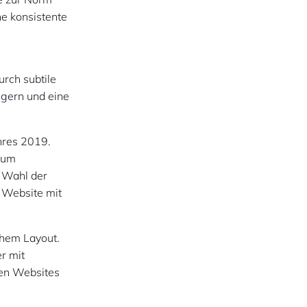
ne konsistente
urch subtile
gern und eine
hres 2019.
, um
 Wahl der
r Website mit
hem Layout.
er mit
den Websites