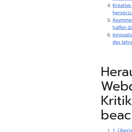
Kreative
hervorzu
Asymmetr
halfen da
Innovati
des Jahr
Hera
Webd
Kriti
beac
1. Überl