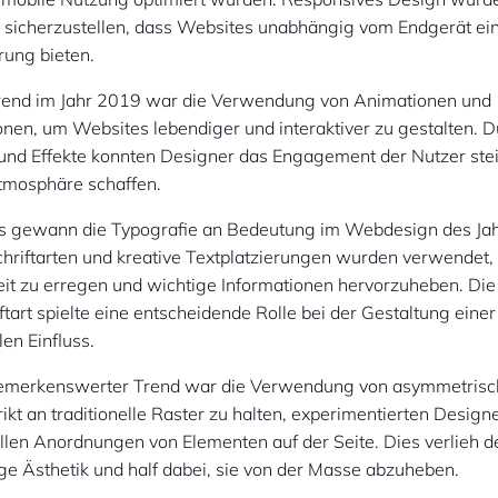
, sicherzustellen, dass Websites unabhängig vom Endgerät ei
rung bieten.
Trend im Jahr 2019 war die Verwendung von Animationen und
onen, um Websites lebendiger und interaktiver zu gestalten. D
d Effekte konnten Designer das Engagement der Nutzer stei
mosphäre schaffen.
s gewann die Typografie an Bedeutung im Webdesign des Ja
chriftarten und kreative Textplatzierungen wurden verwendet
t zu erregen und wichtige Informationen hervorzuheben. Die
iftart spielte eine entscheidende Rolle bei der Gestaltung eine
len Einfluss.
bemerkenswerter Trend war die Verwendung von asymmetrisc
rikt an traditionelle Raster zu halten, experimentierten Design
llen Anordnungen von Elementen auf der Seite. Dies verlieh 
ige Ästhetik und half dabei, sie von der Masse abzuheben.