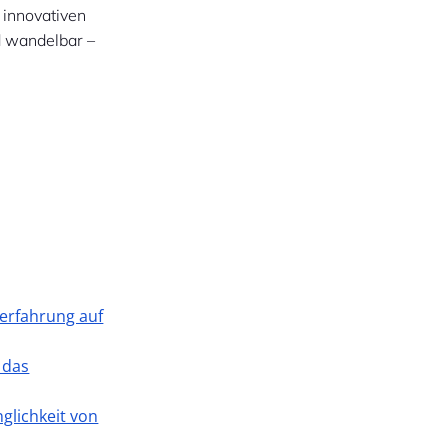
 innovativen
d wandelbar –
n
erfahrung auf
 das
glichkeit von