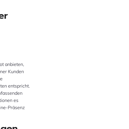
er
n
t anbieten,
dener Kunden
de
en entspricht.
umfassenden
tionen es
line-Präsenz
ngen