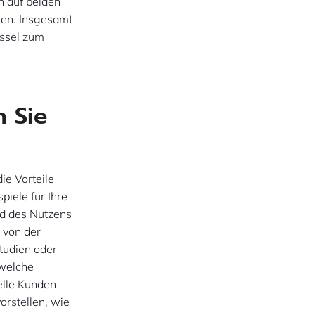
n auf beiden
ten. Insgesamt
üssel zum
n Sie
ie Vorteile
piele für Ihre
nd des Nutzens
 von der
tudien oder
 welche
ielle Kunden
orstellen, wie