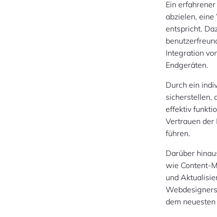
Ein erfahrener
abzielen, eine
entspricht. D
benutzerfreun
Integration vo
Endgeräten.
Durch ein ind
sicherstellen,
effektiv funkti
Vertrauen der
führen.
Darüber hinau
wie Content-
und Aktualisi
Webdesigners 
dem neuesten S