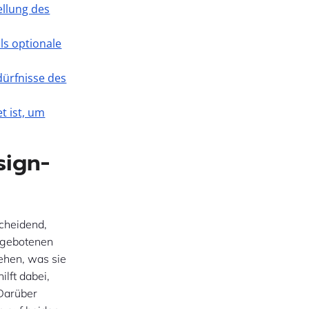
ellung des
ls optionale
dürfnisse des
t ist, um
sign-
scheidend,
angebotenen
ehen, was sie
lft dabei,
 Darüber