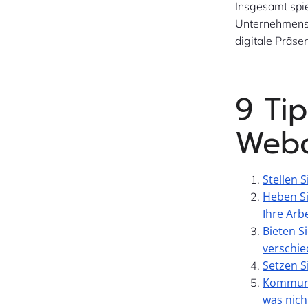
Insgesamt spi
Unternehmens.
digitale Präse
9 Ti
Webd
Stellen 
Heben Si
Ihre Arbe
Bieten S
verschi
Setzen S
Kommuniz
was nich