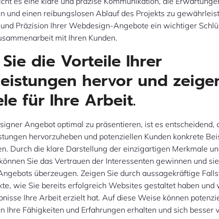
cht es eine klare und präzise Kommunikation, die Erwartunge
en und einen reibungslosen Ablauf des Projekts zu gewährleis
it und Präzision Ihrer Webdesign-Angebote ein wichtiger Schl
Zusammenarbeit mit Ihren Kunden.
Sie die Vorteile Ihrer
leistungen hervor und zeige
le für Ihre Arbeit.
gner Angebot optimal zu präsentieren, ist es entscheidend, d
istungen hervorzuheben und potenziellen Kunden konkrete Beis
en. Durch die klare Darstellung der einzigartigen Merkmale u
 können Sie das Vertrauen der Interessenten gewinnen und sie
 Angebots überzeugen. Zeigen Sie durch aussagekräftige Falls
te, wie Sie bereits erfolgreich Websites gestaltet haben und
bnisse Ihre Arbeit erzielt hat. Auf diese Weise können potenz
 in Ihre Fähigkeiten und Erfahrungen erhalten und sich besser v