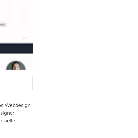
ches Webdesign
esigner
nzielle