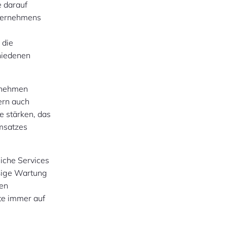
e darauf
nternehmens
 die
chiedenen
ernehmen
dern auch
ge stärken, das
Umsatzes
iche Services
ige Wartung
nen
te immer auf