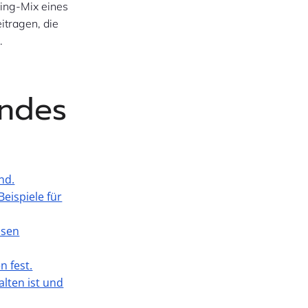
ing-Mix eines
tragen, die
.
endes
nd.
Beispiele für
ssen
n fest.
lten ist und