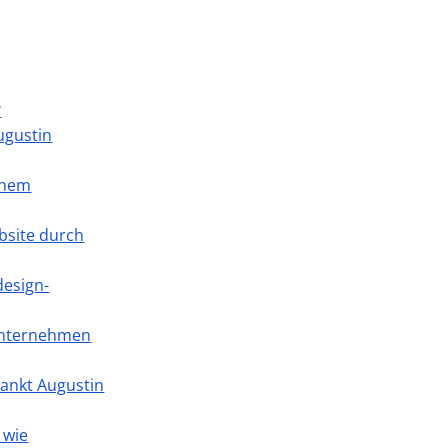
?
ugustin
inem
bsite durch
design-
-Unternehmen
Sankt Augustin
 wie