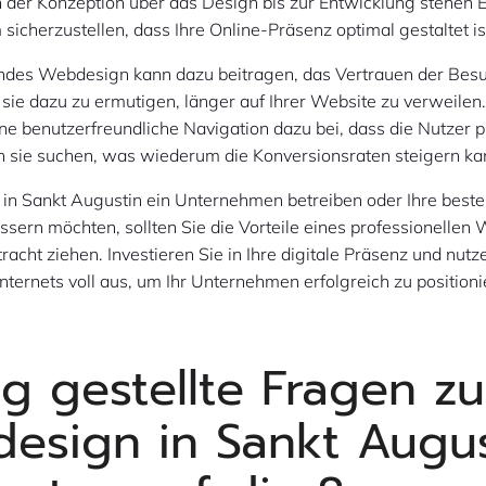
n der Konzeption über das Design bis zur Entwicklung stehen 
sicherzustellen, dass Ihre Online-Präsenz optimal gestaltet is
ndes Webdesign kann dazu beitragen, das Vertrauen der Bes
ie dazu zu ermutigen, länger auf Ihrer Website zu verweilen
ine benutzerfreundliche Navigation dazu bei, dass die Nutzer 
h sie suchen, was wiederum die Konversionsraten steigern ka
 in Sankt Augustin ein Unternehmen betreiben oder Ihre best
sern möchten, sollten Sie die Vorteile eines professionellen
tracht ziehen. Investieren Sie in Ihre digitale Präsenz und nutz
Internets voll aus, um Ihr Unternehmen erfolgreich zu positioni
ig gestellte Fragen z
esign in Sankt Augus