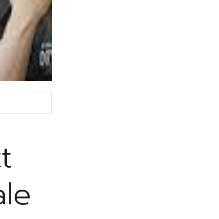
t
ale