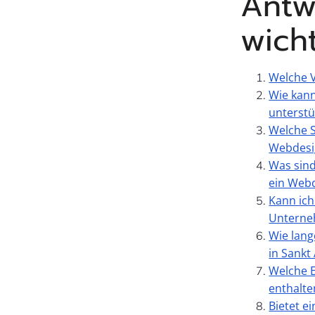
Antw
wich
Welche V
Wie kann
unterstü
Welche S
Webdesi
Was sind
ein Web
Kann ich
Unterneh
Wie lang
in Sankt 
Welche E
enthalte
Bietet e