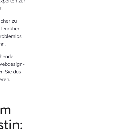
Experten zur
t.
ucher zu
. Darüber
problemlos
nn.
ehende
 Webdesign-
en Sie das
eren.
um
tin: