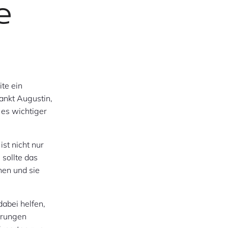
e
ite ein
ankt Augustin,
 es wichtiger
ist nicht nur
 sollte das
hen und sie
abei helfen,
derungen