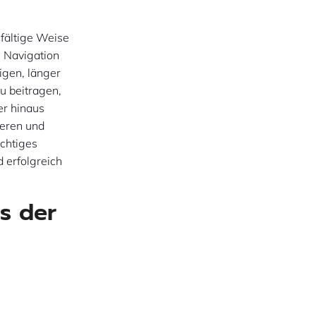
lfältige Weise
e Navigation
igen, länger
u beitragen,
er hinaus
ieren und
ichtiges
 erfolgreich
s der