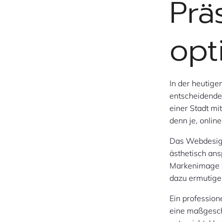
Prä
opt
In der heutige
entscheidender
einer Stadt mi
denn je, onlin
Das Webdesign 
ästhetisch ans
Markenimage w
dazu ermutigen
Ein professio
eine maßgeschn