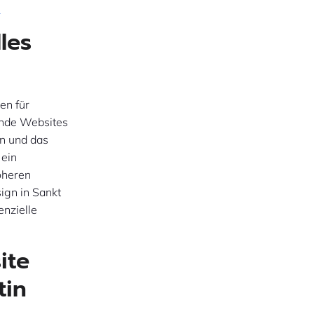
?
les
en für
nde Websites
n und das
 ein
öheren
ign in Sankt
enzielle
ite
tin