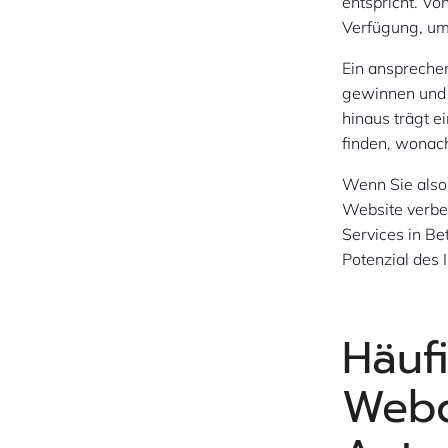
entspricht. Vo
Verfügung, um 
Ein anspreche
gewinnen und s
hinaus trägt e
finden, wonac
Wenn Sie also
Website verbes
Services in Be
Potenzial des 
Häuf
Webd