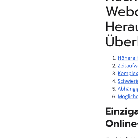
Webd
Hera
Über
Höhere K
Zeitaufw
Komplexi
Schwieri
Abhängig
Mögliche
Einzig
Online