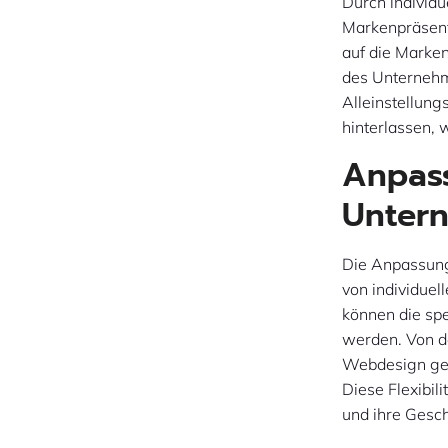
Durch individ
Markenpräsenta
auf die Marken
des Unternehm
Alleinstellun
hinterlassen, 
Anpass
Unter
Die Anpassungs
von individue
können die sp
werden. Von de
Webdesign gez
Diese Flexibil
und ihre Gesch