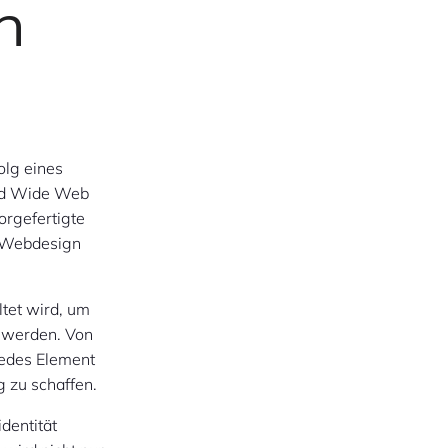
n
olg eines
rld Wide Web
orgefertigte
s Webdesign
ltet wird, um
 werden. Von
 jedes Element
g zu schaffen.
dentität