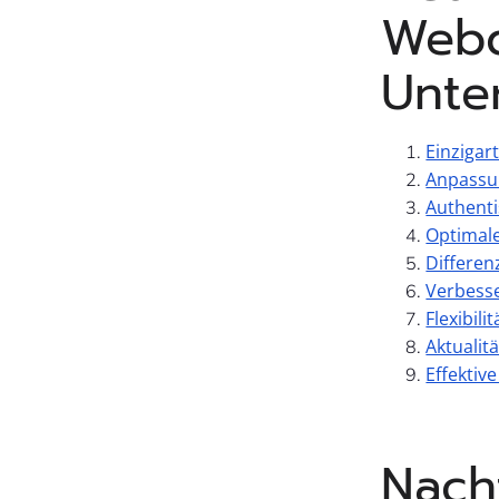
Webd
Unte
Einzigar
Anpassun
Authenti
Optimal
Differen
Verbesse
Flexibil
Aktualit
Effektiv
Nach