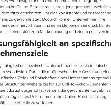
uelles Webdesign können Unternehmen eine einzigartige
tion im Online-Bereich realisieren. Jede gestaltete Website w
identität zugeschnitten, um eine konsistente und ansprechen
ens zu gewährleisten. Dadurch können Unternehmen ihre
gsmerkmale hervorheben und einen bleibenden Eindruck bei B
was zu einer stärkeren Markenbindung und einem positiven Im
ungsfähigkeit an spezifisch
nehmensziele
fähigkeit an spezifische Unternehmensziele ist ein entscheid
llem Webdesign. Durch die maßgeschneiderte Gestaltung eine
ezifischen Ziele und Botschaften eines Unternehmens optimal
r Struktur der Website bis hin zur Call-to-Action-Elementen 
ielt darauf ausgerichtet werden, die gewünschten Ergebnisse
ität ermöglicht es Unternehmen, ihre Online-Präsenz strategi
äftsziele effektiv zu verfolgen.