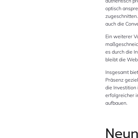
authentisch pr
optisch anspre
zugeschnitten.
auch die Conv
Ein weiterer Vo
maßgeschneide
es durch die I
bleibt die Web
Insgesamt biet
Präsenz geziel
die Investiti
erfolgreicher
aufbauen.
Neun