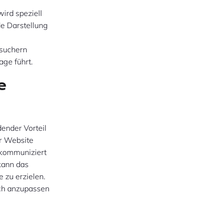
ird speziell
de Darstellung
esuchern
age führt.
e
ender Vorteil
r Website
 kommuniziert
kann das
 zu erzielen.
sch anzupassen