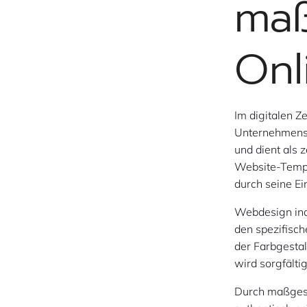
maß
Onl
Im digitalen Z
Unternehmens.
und dient als 
Website-Templ
durch seine Ei
Webdesign indi
den spezifisc
der Farbgestal
wird sorgfälti
Durch maßgesc