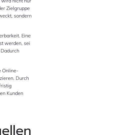
wird nicht nur
der Zielgruppe
eweckt, sondern
erbarkeit. Eine
t werden, sei
. Dadurch
e Online-
zieren. Durch
ristig
hren Kunden
ellen