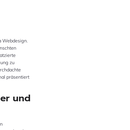
ia Webdesign.
ünschten
atzierte
rung zu
urchdachte
al präsentiert
der und
on