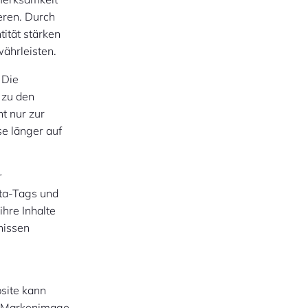
eren. Durch
ität stärken
währleisten.
 Die
h zu den
t nur zur
se länger auf
r
ta-Tags und
hre Inhalte
nissen
n
bsite kann
as Markenimage