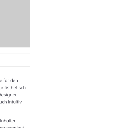
e für den
ur ästhetisch
designer
ch intuitiv
Inhalten.
fmerksamkeit