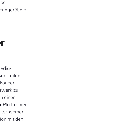
los
 Endgerät ein
er
Media-
von Teilen-
m können
tzwerk zu
zu einer
a-Plattformen
unternehmen,
ion mit den