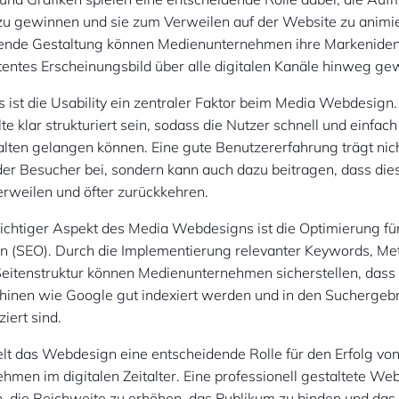
zu gewinnen und sie zum Verweilen auf der Website zu animi
ende Gestaltung können Medienunternehmen ihre Markenident
tentes Erscheinungsbild über alle digitalen Kanäle hinweg ge
 ist die Usability ein zentraler Faktor beim Media Webdesign.
te klar strukturiert sein, sodass die Nutzer schnell und einfac
lten gelangen können. Eine gute Benutzererfahrung trägt nich
der Besucher bei, sondern kann auch dazu beitragen, dass die
erweilen und öfter zurückkehren.
ichtiger Aspekt des Media Webdesigns ist die Optimierung fü
 (SEO). Durch die Implementierung relevanter Keywords, Me
eitenstruktur können Medienunternehmen sicherstellen, dass i
inen wie Google gut indexiert werden und in den Suchergeb
iert sind.
lt das Webdesign eine entscheidende Rolle für den Erfolg vo
men im digitalen Zeitalter. Eine professionell gestaltete We
n, die Reichweite zu erhöhen, das Publikum zu binden und d