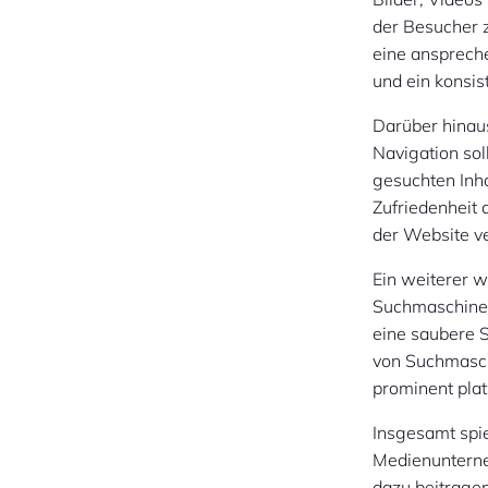
der Besucher 
eine ansprech
und ein konsis
Darüber hinaus
Navigation soll
gesuchten Inha
Zufriedenheit 
der Website v
Ein weiterer w
Suchmaschinen
eine saubere S
von Suchmasch
prominent platz
Insgesamt spie
Medienunterneh
dazu beitrage