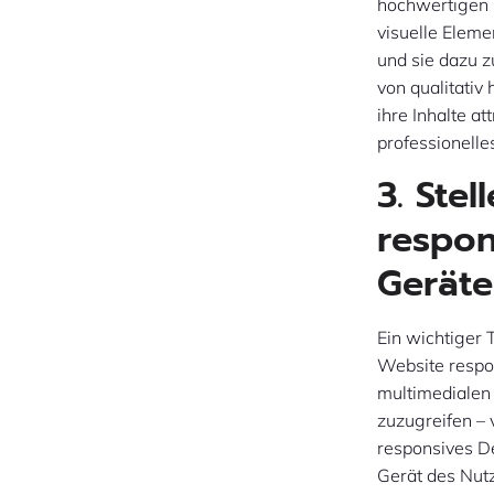
hochwertigen B
visuelle Elem
und sie dazu 
von qualitati
ihre Inhalte a
professionelle
3. Stel
respon
Geräte
Ein wichtiger 
Website respon
multimedialen 
zuzugreifen –
responsives D
Gerät des Nutz