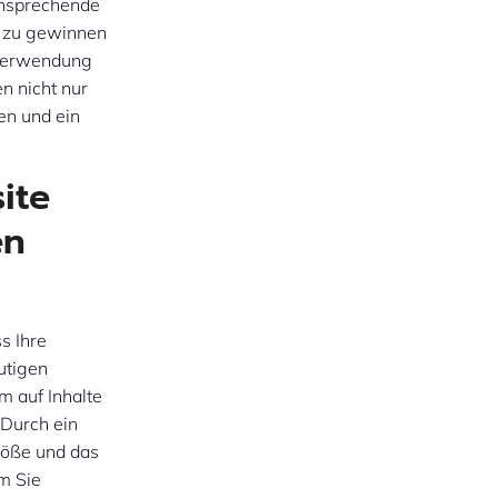
 Ansprechende
r zu gewinnen
 Verwendung
n nicht nur
ken und ein
site
en
s Ihre
utigen
m auf Inhalte
 Durch ein
röße und das
em Sie