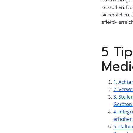
zu stärken. D
sicherstellen,
effektiv erreic
5 Tip
Medi
1. Achte
2. Verwe
3. Stell
Geräten 
4. Integ
erhöhen
5. Halte