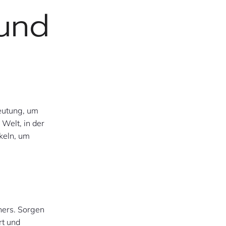
 und
eutung, um
Welt, in der
ckeln, um
gners. Sorgen
rt und