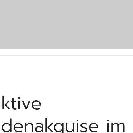
ektive
denakquise im