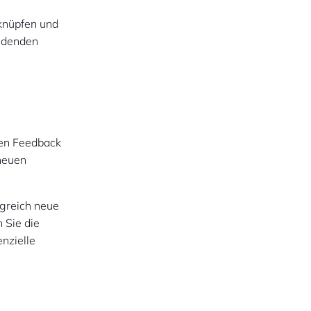
knüpfen und
eidenden
ren Feedback
 neuen
greich neue
 Sie die
enzielle