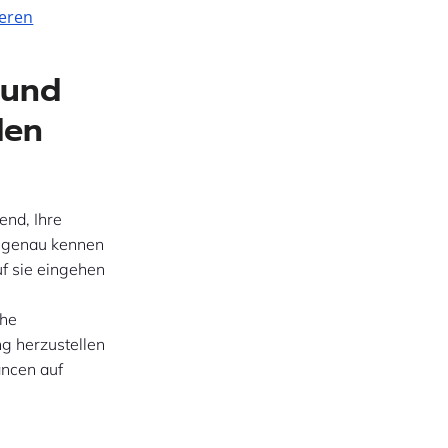
deren
 und
den
end, Ihre
n genau kennen
uf sie eingehen
che
ng herzustellen
ancen auf