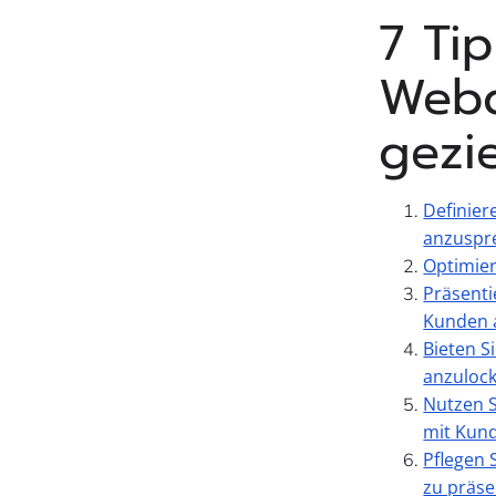
7 Ti
Webd
gezi
Definier
anzuspr
Optimier
Präsenti
Kunden 
Bieten S
anzulock
Nutzen S
mit Kund
Pflegen 
zu präse