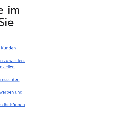
e im
Sie
le Kunden
en zu werden.
nziellen
eressenten
bewerben und
 um Ihr Können