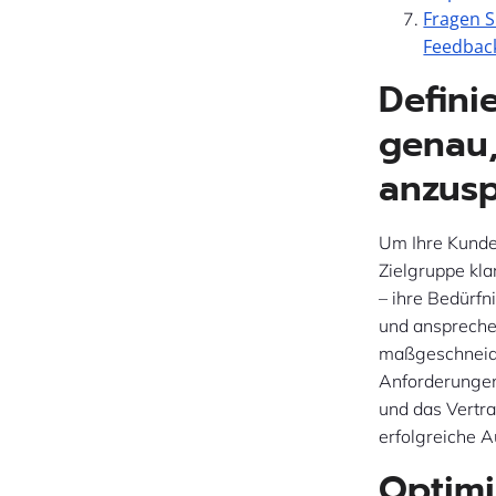
Fragen S
Feedback
Defini
genau,
anzusp
Um Ihre Kunden
Zielgruppe kla
– ihre Bedürfn
und ansprechen
maßgeschneide
Anforderungen 
und das Vertr
erfolgreiche A
Optimi