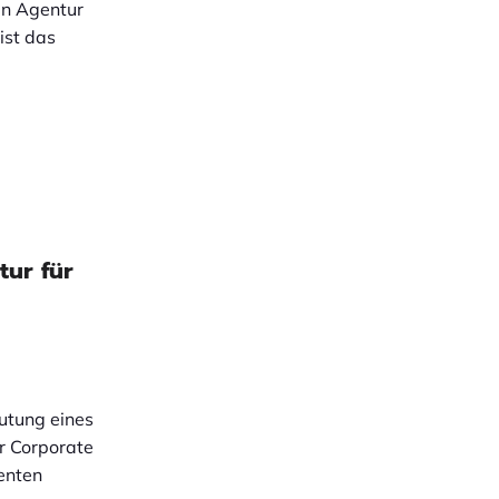
gn Agentur
ist das
tur für
utung eines
r Corporate
enten