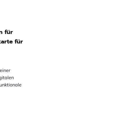
n für
arte für
einer
gitalen
funktionale