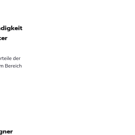
ndigkeit
cer
rteile der
Im Bereich
igner