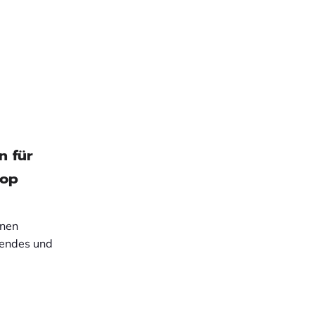
 für
hop
inen
hendes und