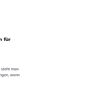
n für
r steht man
ungen, wenn