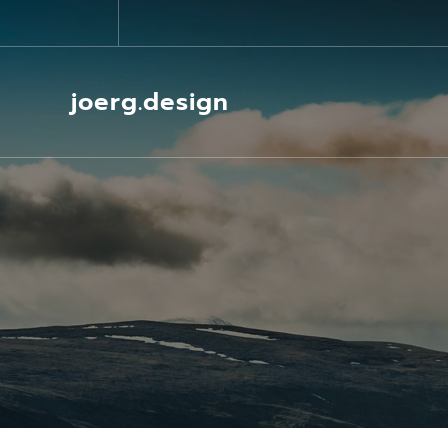
Springe
zum
Inhalt
joerg.design