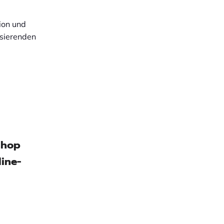
ion und
sierenden
shop
ine-