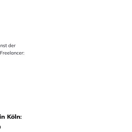
unst der
 Freelancer:
in Köln:
n