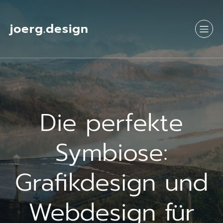
Springe
zum
Inhalt
joerg.design
Die perfekte
Symbiose:
Grafikdesign und
Webdesign für