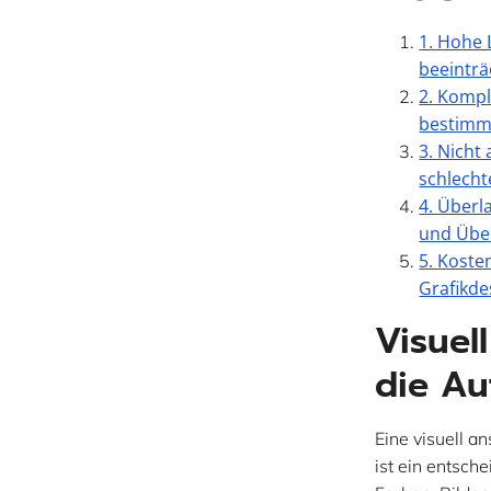
1. Hohe 
beeinträ
2. Kompl
bestimm
3. Nicht
schlecht
4. Überl
und Über
5. Koste
Grafikde
Visuel
die Au
Eine visuell a
ist ein entsch