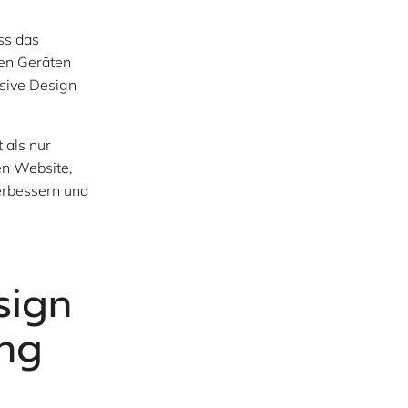
ss das
nen Geräten
nsive Design
 als nur
hen Website,
erbessern und
sign
ung