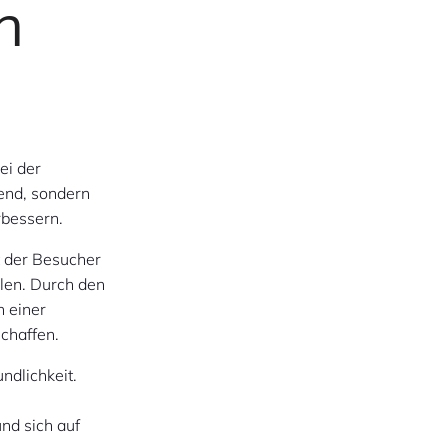
m
ei der
hend, sondern
rbessern.
t der Besucher
ilen. Durch den
n einer
schaffen.
ndlichkeit.
nd sich auf