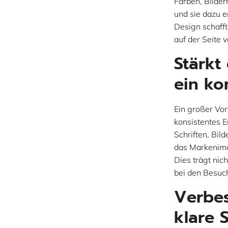
Farben, Bilde
und sie dazu e
Design schafft
auf der Seite 
Stärkt
ein ko
Ein großer Vor
konsistentes E
Schriften, Bil
das Markenimag
Dies trägt nic
bei den Besuch
Verbes
klare 