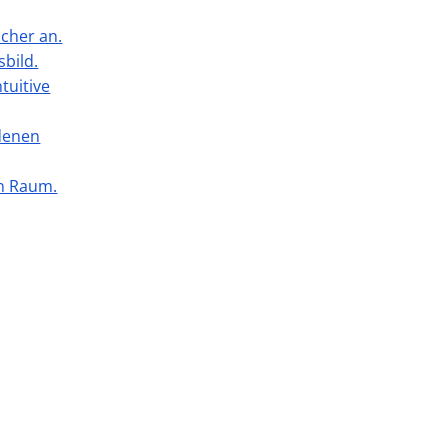
cher an.
sbild.
tuitive
edenen
en Raum.