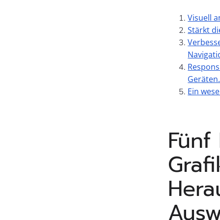
Visuell 
Stärkt d
Verbesse
Navigat
Responsi
Geräten
Ein wese
Fünf
Graf
Hera
Ausw