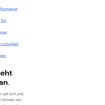
erformance
 für
einer
 Lesbarkeit
 des
ieht
an.
r auf sich und
n Einsatz von