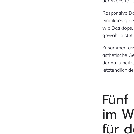
der Website zu
Responsive Des
Grafikdesign e
wie Desktops, 
gewährleistet
Zusammenfasse
ästhetische Ge
der dazu beit
letztendlich d
Fünf 
im W
für d