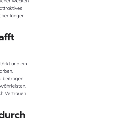
sucher wecken
attraktives
ucher länger
afft
tärkt und ein
Farben,
u beitragen,
ewährleisten.
ch Vertrauen
 durch