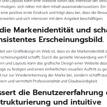
rn und Layouts kann eine Website sofort das Interesse der Be
rmutigen, sich näher mit dem Inhalt auseinanderzusetzen. Ein 
 eine positive erste Eindruck und trägt dazu bei, dass die Bes
verweilen und sich intensiver mit dem Angebot beschäftigen.
 die Markenidentität und sch
nsistentes Erscheinungsbild.
teil von Grafikdesign im Web ist, dass es die Markenidentität s
rscheinungsbild schafft. Durch die gezielte Verwendung von 
dern und Layouts kann das grafische Design einer Website daz
e zu festigen und einen einheitlichen visuellen Auftritt zu g
ht nur zur Wiedererkennung der Marke bei, sondern schafft au
ern und vermittelt Professionalität und Glaubwürdigkeit.
sert die Benutzererfahrung
Strukturierung und intuitive