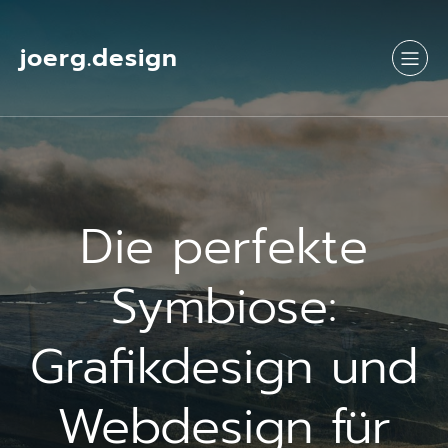
Springe
zum
Inhalt
joerg.design
Die perfekte
Symbiose:
Grafikdesign und
Webdesign für