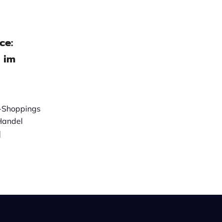
ce:
 im
e-Shoppings
Handel
]