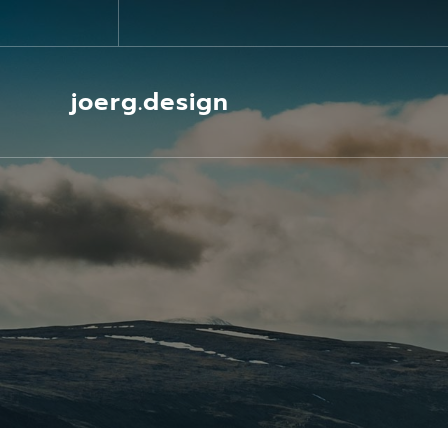
Springe
zum
Inhalt
joerg.design