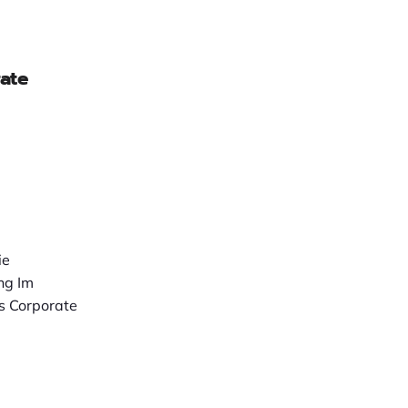
ate
ie
ng Im
s Corporate