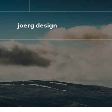
Springe
zum
Inhalt
joerg.design