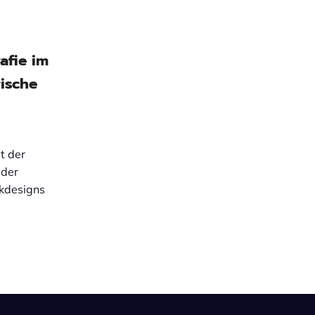
afie im
rische
t der
 der
kdesigns