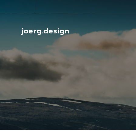
Springe
zum
Inhalt
joerg.design