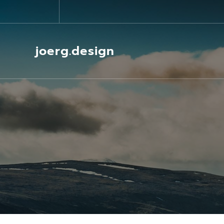
Springe
zum
Inhalt
joerg.design