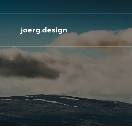
Springe
zum
Inhalt
joerg.design