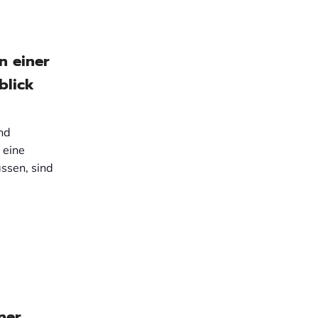
n einer
blick
nd
 eine
ssen, sind
ner