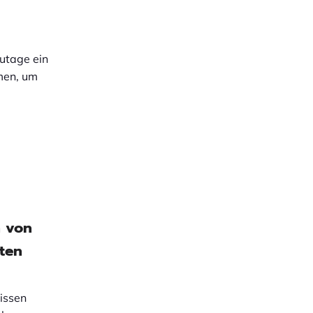
zutage ein
men, um
n von
lten
wissen