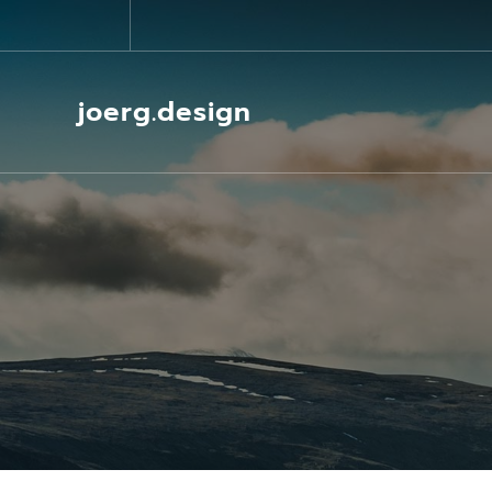
Springe
zum
Inhalt
joerg.design