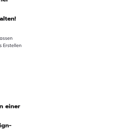
e
alten!
lassen
s Erstellen
n einer
ign-