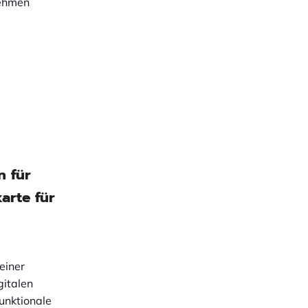
nehmen
n für
arte für
einer
gitalen
funktionale