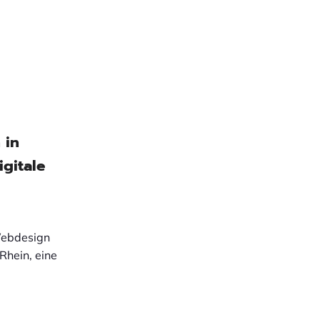
 in
gitale
Webdesign
hein, eine