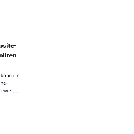
bsite-
ollten
 kann ein
ine-
h wie […]