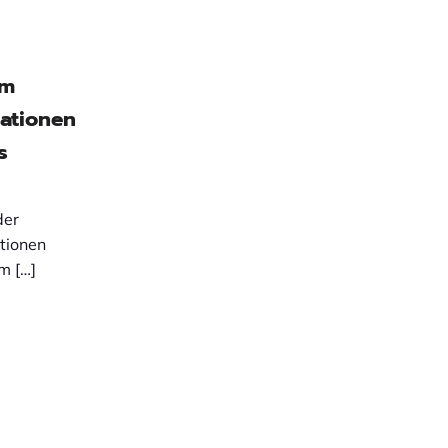
im
ationen
s
der
tionen
m […]