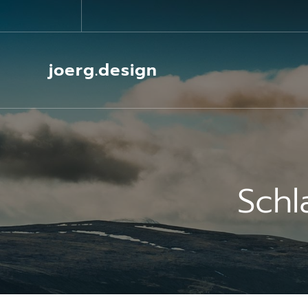
Springe
zum
Inhalt
joerg.design
Schl