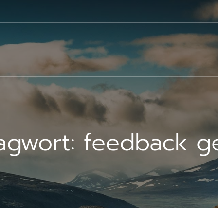
agwort:
feedback g