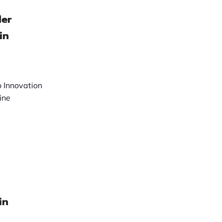
der
in
o Innovation
ine
in