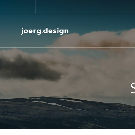
Springe
zum
Inhalt
joerg.design