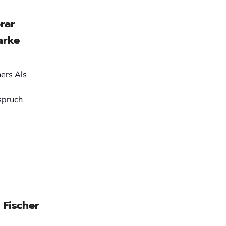
rar
arke
ers Als
spruch
 Fischer
d