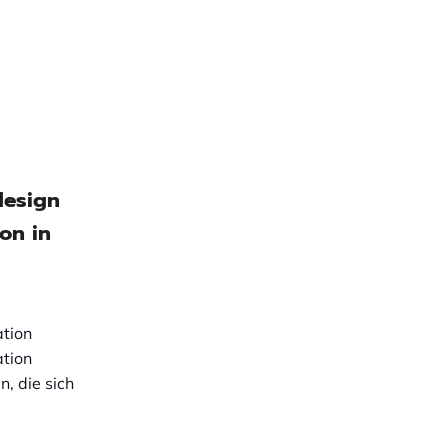
design
on in
ation
ation
n, die sich