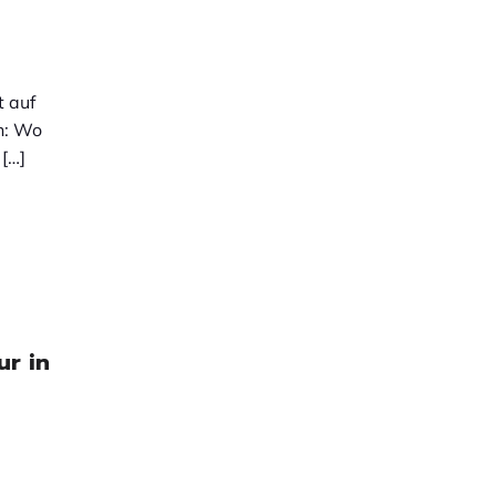
t auf
in: Wo
 […]
ur in