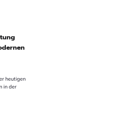
utung
modernen
er heutigen
 in der