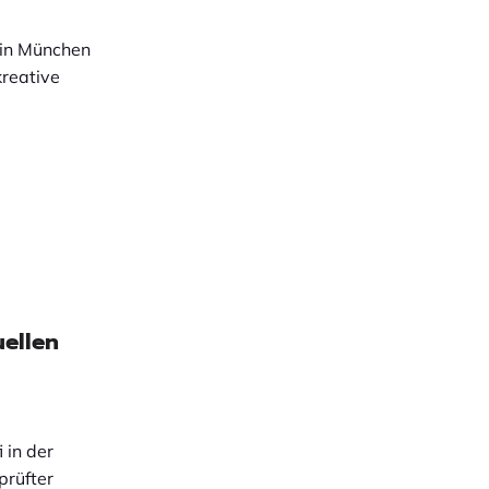
 in München
kreative
uellen
 in der
prüfter