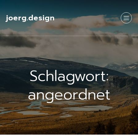
Springe
zum
Inhalt
joerg.design
Schlagwort:
angeordnet