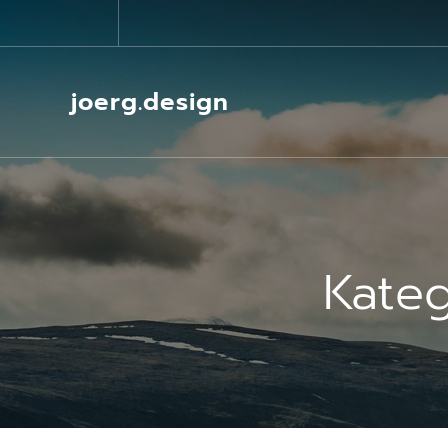
Springe
zum
Inhalt
joerg.design
Kateg