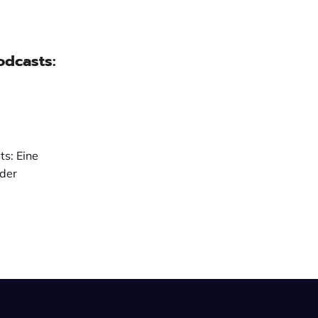
odcasts:
s: Eine
 der