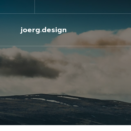
Springe
zum
Inhalt
joerg.design