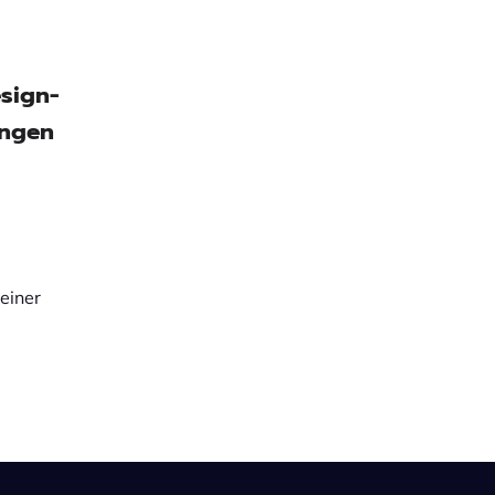
sign-
ungen
 einer